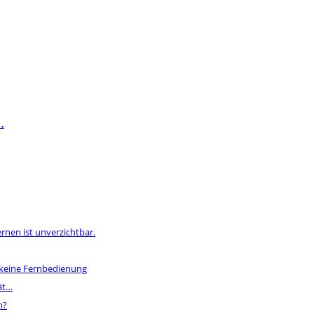
…
rnen ist unverzichtbar.
 keine Fernbedienung
ät…
n?