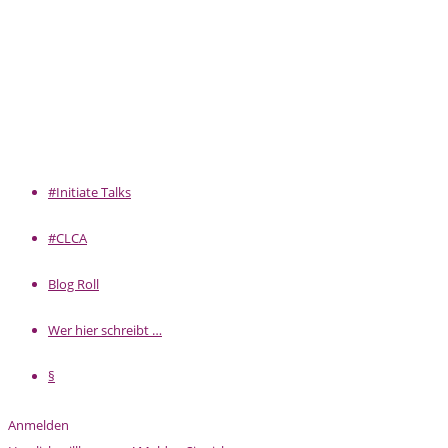
#Initiate Talks
#CLCA
Blog Roll
Wer hier schreibt …
§
Anmelden