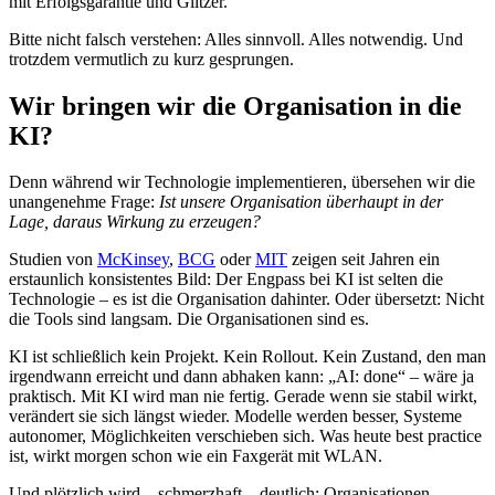
mit Erfolgsgarantie und Glitzer.
Bitte nicht falsch verstehen: Alles sinnvoll. Alles notwendig. Und
trotzdem vermutlich zu kurz gesprungen.
Wir bringen wir die Organisation in die
KI?
Denn während wir Technologie implementieren, übersehen wir die
unangenehme Frage:
Ist unsere Organisation überhaupt in der
Lage, daraus Wirkung zu erzeugen?
Studien von
McKinsey
,
BCG
oder
MIT
zeigen seit Jahren ein
erstaunlich konsistentes Bild: Der Engpass bei KI ist selten die
Technologie – es ist die Organisation dahinter. Oder übersetzt: Nicht
die Tools sind langsam. Die Organisationen sind es.
KI ist schließlich kein Projekt. Kein Rollout. Kein Zustand, den man
irgendwann erreicht und dann abhaken kann: „AI: done“ – wäre ja
praktisch. Mit KI wird man nie fertig. Gerade wenn sie stabil wirkt,
verändert sie sich längst wieder. Modelle werden besser, Systeme
autonomer, Möglichkeiten verschieben sich. Was heute best practice
ist, wirkt morgen schon wie ein Faxgerät mit WLAN.
Und plötzlich wird – schmerzhaft – deutlich: Organisationen