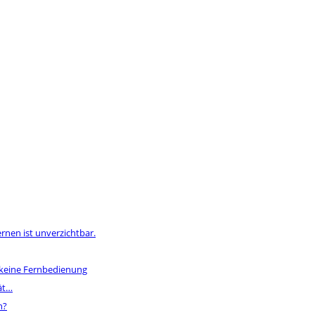
rnen ist unverzichtbar.
 keine Fernbedienung
ät…
n?