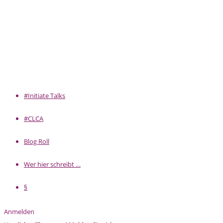
#Initiate Talks
#CLCA
Blog Roll
Wer hier schreibt …
§
Anmelden