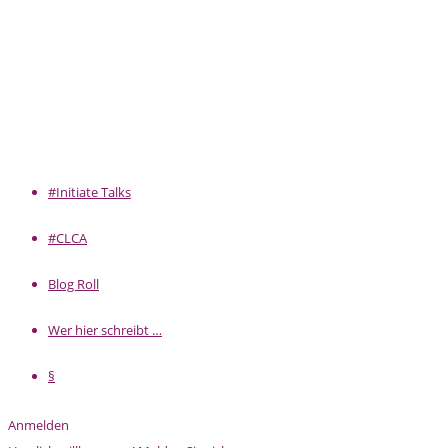
#Initiate Talks
#CLCA
Blog Roll
Wer hier schreibt …
§
Anmelden