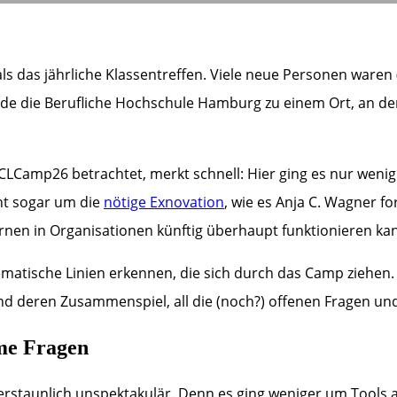
 das jährliche Klassentreffen. Viele neue Personen waren 
 die Berufliche Hochschule Hamburg zu einem Ort, an dem
LCamp26 betrachtet, merkt schnell: Hier ging es nur wenig
ht sogar um die
nötige Exnovation
, wie es Anja C. Wagner f
ernen in Organisationen künftig überhaupt funktionieren ka
tische Linien erkennen, die sich durch das Camp ziehen. D
und deren Zusammenspiel, all die (noch?) offenen Fragen u
eme Fragen
g erstaunlich unspektakulär. Denn es ging weniger um Tools a