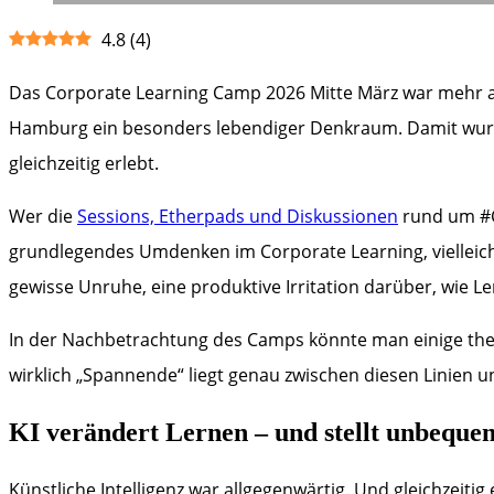
4.8
(
4
)
Das Corporate Learning Camp 2026 Mitte März war mehr als
Hamburg ein besonders lebendiger Denkraum. Damit wurde
gleichzeitig erlebt.
Wer die
Sessions, Etherpads und Diskussionen
rund um #C
grundlegendes Umdenken im Corporate Learning, vielleic
gewisse Unruhe, eine produktive Irritation darüber, wie L
In der Nachbetrachtung des Camps könnte man einige thema
wirklich „Spannende“ liegt genau zwischen diesen Linien 
KI verändert Lernen – und stellt unbequ
Künstliche Intelligenz war allgegenwärtig. Und gleichzeiti