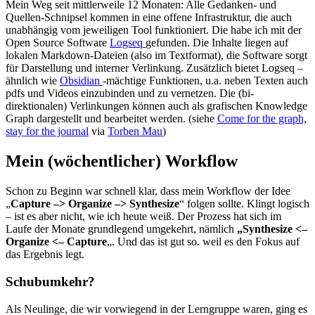
Mein Weg seit mittlerweile 12 Monaten: Alle Gedanken- und
Quellen-Schnipsel kommen in eine offene Infrastruktur, die auch
unabhängig vom jeweiligen Tool funktioniert. Die habe ich mit der
Open Source Software
Logseq
gefunden. Die Inhalte liegen auf
lokalen Markdown-Dateien (also im Textformat), die Software sorgt
für Darstellung und interner Verlinkung. Zusätzlich bietet Logseq –
ähnlich wie
Obsidian
-mächtige Funktionen, u.a. neben Texten auch
pdfs und Videos einzubinden und zu vernetzen. Die (bi-
direktionalen) Verlinkungen können auch als grafischen Knowledge
Graph dargestellt und bearbeitet werden. (siehe
Come for the graph,
stay for the journal
via
Torben Mau
)
Mein (wöchentlicher) Workflow
Schon zu Beginn war schnell klar, dass mein Workflow der Idee
„
Capture –> Organize –> Synthesize
“ folgen sollte. Klingt logisch
– ist es aber nicht, wie ich heute weiß. Der Prozess hat sich im
Laufe der Monate grundlegend umgekehrt, nämlich
„Synthesize <–
Organize <– Capture
„. Und das ist gut so. weil es den Fokus auf
das Ergebnis legt.
Schubumkehr?
Als Neulinge, die wir vorwiegend in der Lerngruppe waren, ging es