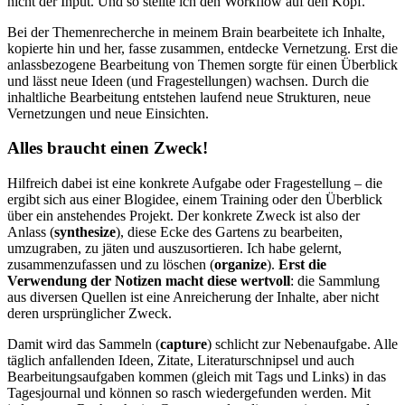
nicht der Input. Und so stellte ich den Workflow auf den Kopf.
Bei der Themenrecherche in meinem Brain bearbeitete ich Inhalte,
kopierte hin und her, fasse zusammen, entdecke Vernetzung. Erst die
anlassbezogene Bearbeitung von Themen sorgte für einen Überblick
und lässt neue Ideen (und Fragestellungen) wachsen. Durch die
inhaltliche Bearbeitung entstehen laufend neue Strukturen, neue
Vernetzungen und neue Einsichten.
Alles braucht einen Zweck!
Hilfreich dabei ist eine konkrete Aufgabe oder Fragestellung – die
ergibt sich aus einer Blogidee, einem Training oder den Überblick
über ein anstehendes Projekt. Der konkrete Zweck ist also der
Anlass (
synthesize
), diese Ecke des Gartens zu bearbeiten,
umzugraben, zu jäten und auszusortieren. Ich habe gelernt,
zusammenzufassen und zu löschen (
organize
).
Erst die
Verwendung der Notizen macht diese wertvoll
: die Sammlung
aus diversen Quellen ist eine Anreicherung der Inhalte, aber nicht
deren ursprünglicher Zweck.
Damit wird das Sammeln (
capture
) schlicht zur Nebenaufgabe. Alle
täglich anfallenden Ideen, Zitate, Literaturschnipsel und auch
Bearbeitungsaufgaben kommen (gleich mit Tags und Links) in das
Tagesjournal und können so rasch wiedergefunden werden. Mit