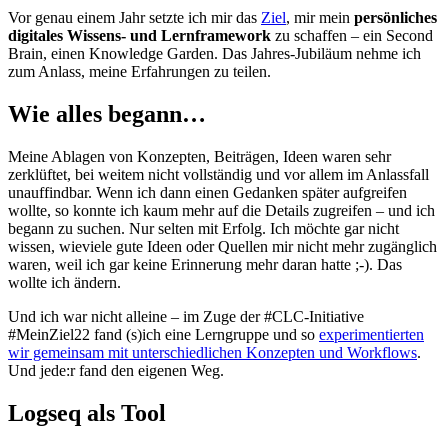
Vor genau einem Jahr setzte ich mir das
Ziel
, mir mein
persönliches
digitales Wissens- und Lernframework
zu schaffen – ein Second
Brain, einen Knowledge Garden. Das Jahres-Jubiläum nehme ich
zum Anlass, meine Erfahrungen zu teilen.
Wie alles begann…
Meine Ablagen von Konzepten, Beiträgen, Ideen waren sehr
zerklüftet, bei weitem nicht vollständig und vor allem im Anlassfall
unauffindbar. Wenn ich dann einen Gedanken später aufgreifen
wollte, so konnte ich kaum mehr auf die Details zugreifen – und ich
begann zu suchen. Nur selten mit Erfolg. Ich möchte gar nicht
wissen, wieviele gute Ideen oder Quellen mir nicht mehr zugänglich
waren, weil ich gar keine Erinnerung mehr daran hatte ;-). Das
wollte ich ändern.
Und ich war nicht alleine – im Zuge der #CLC-Initiative
#MeinZiel22 fand (s)ich eine Lerngruppe und so
experimentierten
wir gemeinsam mit unterschiedlichen Konzepten und Workflows
.
Und jede:r fand den eigenen Weg.
Logseq als Tool