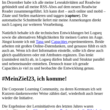
Im Dezember habe ich alle meine Leseaktivitäten auf Readwise
gebündelt und all meine RSS-Abos auf dem neuen Readwise
Reader zusammengeführt. Ich kann dort – auch online und mobil –
Zitate und Stellen markieren und taggen (
capture
). Die
automatische Schnittstelle liefert mir meine Anmerkungen direkt
nach Logseq zur weiteren Verarbeitung.
Natürlich behalte ich die technischen Entwicklungen bei Logseq
sowie die alternativen Möglichkeiten für meinen Garten im Auge.
Jüngst konnte ich mit
Tana
und
Capacities
experimentieren. Beide
arbeiten mit großen Online-Datendanken, und genauso fühlt es sich
auch an. Wenn ich dort Information einstelle, sollte ich diese auch
gleich qualifizieren oder mit Attributen ergänzen. Das lenkt
(zumindest mich) ab, in Logseq dürfen Inhalt und Struktur parallel
und nebeneinander entstehen. Dennoch traue ich gerade
Capacities.io viel zu und beobachte die Entwicklung genau.
#MeinZiel23, ich komme!
Die Corporate Learning Community, zu deren Kernteam ich seit
Kurzem dankenswerter Weise zählen darf, wiederholt auch heuer
wieder die Initiative.
Die Ergebnisse der Lerninitiativen des letzten Jahres waren