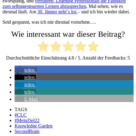
zwiespältig, und
verführen, Learning Professionals die Fähigkeit
zum selbstgesteuerten Lernen abzusprechen
. Mal sehen, wie es
diesmal läuft. Am
30. Jänner geht´s los
– und ich bin wieder dabei.
Seid gespannt, was ich mir diesmal vornehme….
Wie interessant war dieser Beitrag?
Durchschnittliche Einschätzung
4.8
/ 5. Anzahl der Feedbacks:
5
teilen
teilen
teilen
teilen
E-Mail
TAGS
#CLC
#MeinZiel22
Knowledge Garden
SecondBrain