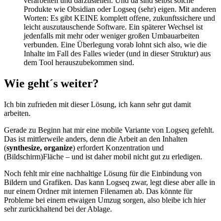
verarbeiten und darzustellen. Und da sind selbst solche
Produkte wie Obsidian oder Logseq (sehr) eigen. Mit anderen
Worten: Es gibt KEINE komplett offene, zukunftssichere und
leicht auszutauschende Software. Ein späterer Wechsel ist
jedenfalls mit mehr oder weniger großen Umbauarbeiten
verbunden. Eine Überlegung vorab lohnt sich also, wie die
Inhalte im Fall des Falles wieder (und in dieser Struktur) aus
dem Tool herauszubekommen sind.
Wie geht´s weiter?
Ich bin zufrieden mit dieser Lösung, ich kann sehr gut damit
arbeiten.
Gerade zu Beginn hat mir eine mobile Variante von Logseq gefehlt.
Das ist mittlerweile anders, denn die Arbeit an den Inhalten
(
synthesize, organize
) erfordert Konzentration und
(Bildschirm)Fläche – und ist daher mobil nicht gut zu erledigen.
Noch fehlt mir eine nachhaltige Lösung für die Einbindung von
Bildern und Grafiken. Das kann Logseq zwar, legt diese aber alle in
nur einem Ordner mit internen Filenamen ab. Das könnte für
Probleme bei einem etwaigen Umzug sorgen, also bleibe ich hier
sehr zurückhaltend bei der Ablage.