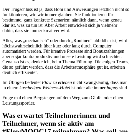
Der Trugschluss ist ja, dass Boni und Anweisungen letztlich nicht so
funktionieren, wie wir immer glauben. Sie funktionieren für
bestimmte, ganz konkrete Szenarien: nämlich dann, wenn genau
klar ist, was zu tun ist. Aber Arbeit entwickelt sich ja vielmehr
dahin, dass sie immer kreativer wird.
Alles, was „mechanisch“ oder durch „Routinen“ abbildbar ist, wird
höchstwahrscheinlich über kurz oder lang durch Computer
automatisiert werden. Für kreative Prozesse sind Bonuszahlungen
aber sogar kontraproduktiv und unsere Leistung wird schlechter.
Genauso ist es, denke ich, beim Thema Führung. Diejenigen Teams,
die so geführt werden, dass die Arbeitsatmosphäre gut ist, arbeiten
deutlich effizienter.
Im Übrigen bedeutet
Flow zu erleben
nicht zwangsläufig, dass man
in einem
kuscheligen Wellness-Hotel
ist oder alle immer
happy
sind.
Frage mal einen Bergsteiger auf dem Weg zum Gipfel oder einen
Leistungssportler.
Was erwartet Teilnehmerinnen und
Teilnehmer, wenn sie aktiv am
#FlowMOOC17 teilnehmen? Was soll am