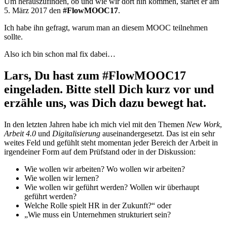
Um herauszufinden, ob und wie wir dort hin kommen, startet er am
5. März 2017 den
#FlowMOOC17
.
Ich habe ihn gefragt, warum man an diesem MOOC teilnehmen
sollte.
Also ich bin schon mal fix dabei…
Lars, Du hast zum #FlowMOOC17
eingeladen. Bitte stell Dich kurz vor und
erzähle uns, was Dich dazu bewegt hat.
In den letzten Jahren habe ich mich viel mit den Themen
New Work
,
Arbeit 4.0
und
Digitalisierung
auseinandergesetzt. Das ist ein sehr
weites Feld und gefühlt steht momentan jeder Bereich der Arbeit in
irgendeiner Form auf dem Prüfstand oder in der Diskussion:
Wie wollen wir arbeiten? Wo wollen wir arbeiten?
Wie wollen wir lernen?
Wie wollen wir geführt werden? Wollen wir überhaupt
geführt werden?
Welche Rolle spielt HR in der Zukunft?“ oder
„Wie muss ein Unternehmen strukturiert sein?