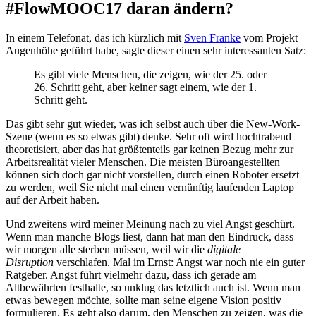
#FlowMOOC17 daran ändern?
In einem Telefonat, das ich kürzlich mit
Sven Franke
vom Projekt
Augenhöhe geführt habe, sagte dieser einen sehr interessanten Satz:
Es gibt viele Menschen, die zeigen, wie der 25. oder
26. Schritt geht, aber keiner sagt einem, wie der 1.
Schritt geht.
Das gibt sehr gut wieder, was ich selbst auch über die New-Work-
Szene (wenn es so etwas gibt) denke. Sehr oft wird hochtrabend
theoretisiert, aber das hat größtenteils gar keinen Bezug mehr zur
Arbeitsrealität vieler Menschen. Die meisten Büroangestellten
können sich doch gar nicht vorstellen, durch einen Roboter ersetzt
zu werden, weil Sie nicht mal einen vernünftig laufenden Laptop
auf der Arbeit haben.
Und zweitens wird meiner Meinung nach zu viel Angst geschürt.
Wenn man manche Blogs liest, dann hat man den Eindruck, dass
wir morgen alle sterben müssen, weil wir die
digitale
Disruption
verschlafen. Mal im Ernst: Angst war noch nie ein guter
Ratgeber. Angst führt vielmehr dazu, dass ich gerade am
Altbewährten festhalte, so unklug das letztlich auch ist. Wenn man
etwas bewegen möchte, sollte man seine eigene Vision positiv
formulieren. Es geht also darum, den Menschen zu zeigen, was die