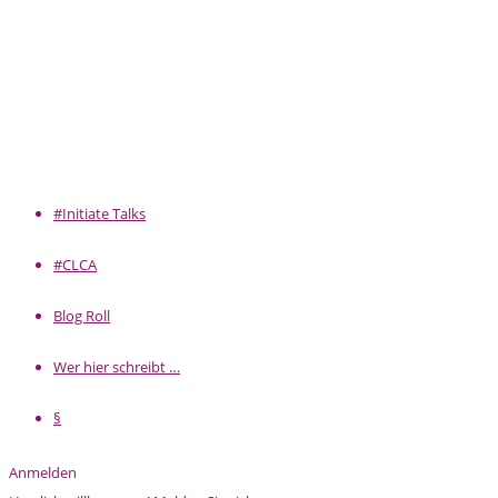
#Initiate Talks
#CLCA
Blog Roll
Wer hier schreibt …
§
Anmelden