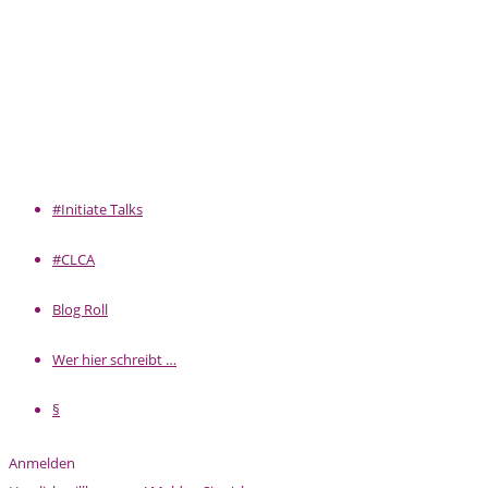
#Initiate Talks
#CLCA
Blog Roll
Wer hier schreibt …
§
Anmelden