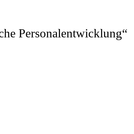
che Personalentwicklung“
eilen
Facebook
X
Linkedin
Email