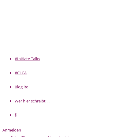
#Initiate Talks
#CLCA
Blog Roll
Wer hier schreibt …
§
Anmelden