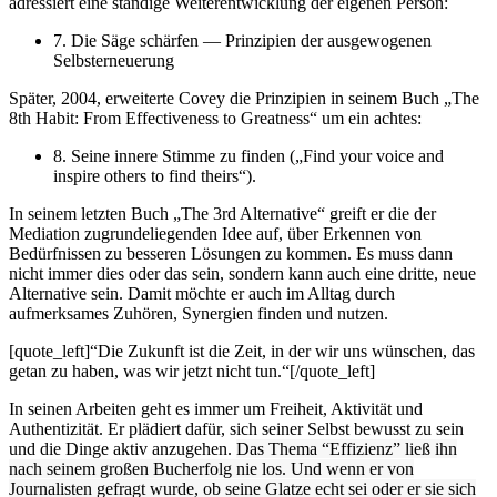
adressiert eine ständige Weiterentwicklung der eigenen Person:
7. Die Säge schärfen — Prinzipien der ausgewogenen
Selbsterneuerung
Später, 2004, erweiterte Covey die Prinzipien in seinem Buch „The
8th Habit: From Effectiveness to Greatness“ um ein achtes:
8. Seine innere Stimme zu finden („Find your voice and
inspire others to find theirs“).
In seinem letzten Buch „The 3rd Alternative“ greift er die der
Mediation zugrundeliegenden Idee auf, über Erkennen von
Bedürfnissen zu besseren Lösungen zu kommen. Es muss dann
nicht immer dies oder das sein, sondern kann auch eine dritte, neue
Alternative sein. Damit möchte er auch im Alltag durch
aufmerksames Zuhören, Synergien finden und nutzen.
[quote_left]“Die Zukunft ist die Zeit, in der wir uns wünschen, das
getan zu haben, was wir jetzt nicht tun.“[/quote_left]
In seinen Arbeiten geht es immer um Freiheit, Aktivität und
Authentizität. Er plädiert dafür, sich seiner Selbst bewusst zu sein
und die Dinge aktiv anzugehen.
Das Thema “Effizienz” ließ ihn
nach seinem großen Bucherfolg nie los. Und wenn er von
Journalisten gefragt wurde, ob seine Glatze echt sei oder er sie sich