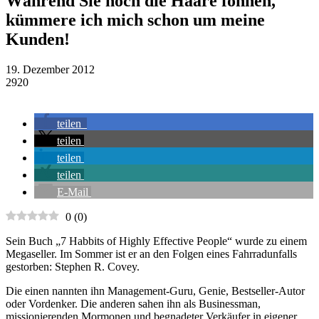
Während Sie noch die Haare föhnen,
kümmere ich mich schon um meine
Kunden!
19. Dezember 2012
2920
teilen
teilen
teilen
teilen
E-Mail
0
(
0
)
Sein Buch „7 Habbits of Highly Effective People“ wurde zu einem
Megaseller. Im Sommer ist er an den Folgen eines Fahrradunfalls
gestorben: Stephen R. Covey.
Die einen nannten ihn Management-Guru, Genie, Bestseller-Autor
oder Vordenker. Die anderen sahen ihn als Businessman,
missionierenden Mormonen und begnadeter Verkäufer in eigener