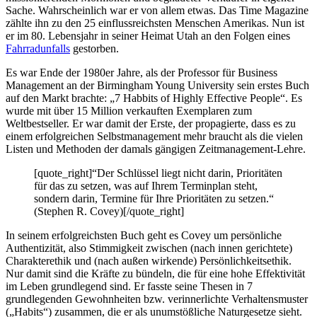
Sache. Wahrscheinlich war er von allem etwas. Das Time Magazine
zählte ihn zu den 25 einflussreichsten Menschen Amerikas. Nun ist
er im 80. Lebensjahr in seiner Heimat Utah an den Folgen eines
Fahrradunfalls
gestorben.
Es war Ende der 1980er Jahre, als der Professor für Business
Management an der Birmingham Young University sein erstes Buch
auf den Markt brachte: „7 Habbits of Highly Effective People“. Es
wurde mit über 15 Million verkauften Exemplaren zum
Weltbestseller. Er war damit der Erste, der propagierte, dass es zu
einem erfolgreichen Selbstmanagement mehr braucht als die vielen
Listen und Methoden der damals gängigen Zeitmanagement-Lehre.
[quote_right]“Der Schlüssel liegt nicht darin, Prioritäten
für das zu setzen, was auf Ihrem Terminplan steht,
sondern darin, Termine für Ihre Prioritäten zu setzen.“
(Stephen R. Covey)[/quote_right]
In seinem erfolgreichsten Buch geht es Covey um persönliche
Authentizität, also Stimmigkeit zwischen (nach innen gerichtete)
Charakterethik und (nach außen wirkende) Persönlichkeitsethik.
Nur damit sind die Kräfte zu bündeln, die für eine hohe Effektivität
im Leben grundlegend sind. Er fasste seine Thesen in 7
grundlegenden Gewohnheiten bzw. verinnerlichte Verhaltensmuster
(„Habits“) zusammen, die er als unumstößliche Naturgesetze sieht.