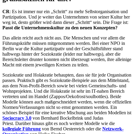
CR
: Es ist immer nur ein „Schritt“ zu mehr Selbstorganisation und
Partizipation. Und je weiter das Unternehmen von seiner Kultur her
weg ist, desto größer wird dann dieser „Schritt“ sein. Die Frage ist:
Passt die Unternehmenskultur zu den neuen Konzepten?
Das allein reicht auch nicht aus. Die Menschen und vor allem die
Führungskräfte müssen mitgenommen werden. Bei einer NPO in
Berlin war die Kultur partizipativ und der Geschäftsführer stand
halbwegs hinter der Soziokratie (leider nur halbwegs), aber die
Bereichsleiter drunter konnten nicht überzeugt werden, ihre alleinige
Macht mit einem jeweiligen Kreisen zu teilen.
Soziokratie und Holakratie behaupten, dass sie für jede Organisation
passen. Praktisch gibt es Soziokratie-Beispiele aus dem Mittelstand,
aus dem Non-Profit-Bereich sowie bei vielen Gemeinschafts- und
Wohnprojekten. Und die Holakratie ist sehr im IT-nahen Bereich
vertreten und im Handel (Zappos/Oekofrost/soulbottles). Beide
Modelle können auch maßgeschneidert werden, wenn die offiziellen
Normen/Verfassungen nicht so ernst genommen werden. Ein
schönes Beispiel für eine kreative Mischung aus beiden Modellen ist
Sociocracy 3.0
von Bernhard Bockelbrink und Judas
Priest. Darüber hinaus gibt es noch weitere Modelle wie die
kollegiale Führung
von Bernd Oesterreich oder die
Netzwerk-