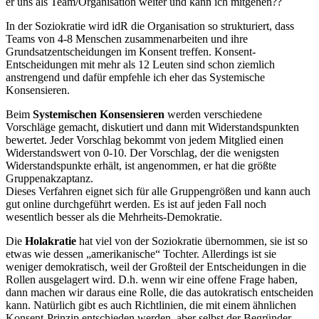
er uns als Team/Organisation weiter und kann ich mitgehen??
In der Soziokratie wird idR die Organisation so strukturiert, dass
Teams von 4-8 Menschen zusammenarbeiten und ihre
Grundsatzentscheidungen im Konsent treffen. Konsent-
Entscheidungen mit mehr als 12 Leuten sind schon ziemlich
anstrengend und dafür empfehle ich eher das Systemische
Konsensieren.
Beim
Systemischen Konsensieren
werden verschiedene
Vorschläge gemacht, diskutiert und dann mit Widerstandspunkten
bewertet. Jeder Vorschlag bekommt von jedem Mitglied einen
Widerstandswert von 0-10. Der Vorschlag, der die wenigsten
Widerstandspunkte erhält, ist angenommen, er hat die größte
Gruppenakzaptanz.
Dieses Verfahren eignet sich für alle Gruppengrößen und kann auch
gut online durchgeführt werden. Es ist auf jeden Fall noch
wesentlich besser als die Mehrheits-Demokratie.
Die
Holakratie
hat viel von der Soziokratie übernommen, sie ist so
etwas wie dessen „amerikanische“ Tochter. Allerdings ist sie
weniger demokratisch, weil der Großteil der Entscheidungen in die
Rollen ausgelagert wird. D.h. wenn wir eine offene Frage haben,
dann machen wir daraus eine Rolle, die das autokratisch entscheiden
kann. Natürlich gibt es auch Richtlinien, die mit einem ähnlichen
Konsent-Prinzip entschieden werden, aber selbst der Begründer