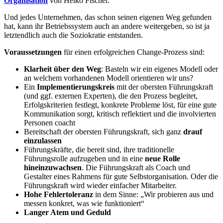
Organisation
von Heiko Fischer.
Und jedes Unternehmen, das schon seinen eigenen Weg gefunden
hat, kann ihr Betriebssystem auch an andere weitergeben, so ist ja
letztendlich auch die Soziokratie entstanden.
Voraussetzungen
für einen erfolgreichen Change-Prozess sind:
Klarheit über den Weg
: Basteln wir ein eigenes Modell oder
an welchem vorhandenen Modell orientieren wir uns?
Ein
Implementierungskreis
mit der obersten Führungskraft
(und ggf. externen Experten), die den Prozess begleitet,
Erfolgskriterien festlegt, konkrete Probleme löst, für eine gute
Kommunikation sorgt, kritisch reflektiert und die involvierten
Personen coacht
Bereitschaft der obersten Führungskraft, sich ganz
drauf
einzulassen
Führungskräfte, die bereit sind, ihre traditionelle
Führungsrolle aufzugeben und in eine
neue Rolle
hineinzuwachsen
. Die Führungskraft als Coach und
Gestalter eines Rahmens für gute Selbstorganisation. Oder die
Führungskraft wird wieder einfacher Mitarbeiter.
Hohe Fehlertoleranz
in dem Sinne: „Wir probieren aus und
messen konkret, was wie funktioniert“
Langer Atem und Geduld