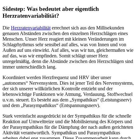
Sidestep: Was bedeutet aber eigentlich
Herzratenvariabilität?
Die
Herzratenvariabilität
errechnet sich aus den Millisekunden
genauen Abständen zwischen den einzelnen Herzschlägen eines
Menschen. Unser Herz reagiert mit kleinen Veränderungen im
Schlagrhythmus sehr sensibel auf alles, was von Innen und von
Außen auf uns einwirkt. Auf alles, was wir tun, gleichermaßen wie
auf das, was wir empfinden. Somit schlägt unser Herz
unregelmäßig, denn die Abstände zwischen den Herzschlägen sind
immer unterschiedlich lang.
Koordiniert werden Herzfrequenz und HRV über unser
„autonomes“ Nervensystem. Dies ist jener Teil des Nervensystems,
der sich unserer willkürlichen Kontrolle entzieht und der
lebenswichtige Funktionen wie Atmung, Verdauung, Stoffwechsel
u.v.m. steuert. Es besteht aus dem „Sympathikus“ (Leistungsnerv)
und dem „Parasympathikus“ (Entspannungsnerv).
Stark vereinfacht ausgedrückt ist der Sympathikus für die schnelle
Reaktion auf Umweltreize und die Mobilisierung des Körpers und
der Parasympathikus für die Dämpfung der nach außen gerichteten
Aktivität verantwortlich. Sympathikus und Parasympathikus
arbeiten dabei eng zusammen. Diese Zusammenarbeit kann durch