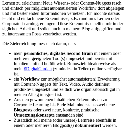
Lernen zu erleichtern: Neue Wissens- oder Content-Nuggets rasch
und einfach per möglichst automatisierten Workflow dort abgelegen
und mit bestehenden Informationen vernetzen. Ich möchte daraus
leicht und einfach neue Erkenntnisse, z.B. rund ums Lernen oder
Corporate Learning, erlangen. Diese Erkenntnisse helfen mir in der
täglichen Arbeit und sollen auch in meinem Blog aufgegriffen und
zu interessanten Posts verarbeitet werden.
Die Zielerreichung messe ich daran, dass
mein
persönliches, digitales Second Brain
mit einem oder
mehreren geeigneten Tool(s) umgesetzt und bereits mit
Inhalten laufend befüllt wird. Bonusziel: Idealerweise als
mein
#DigitalGarden
(zumindest in Teilen) online verfügbar
ist.
ein
Workflow
zur (möglichst automatisierten) Erweiterung
mit Content-Nuggets für Text, Video, Audio definiert,
produktiv umgesetzt und zeitlich wie organisatorisch gut in
meinen Alltag integriert ist.
Aus den gewonnenen inhaltlichen Erkenntnissen zu
Corporate Learning bis Ende Mai mindestens zwei neue
Blogposts
oder zwei neue, konkrete, praktische
Umsetzungskonzepte
entstanden sind.
Zusätzlich soll meine (oder unsere) Lernreise ebenfalls in
einem oder mehreren Blogpost(s)
dokumentiert
werden.