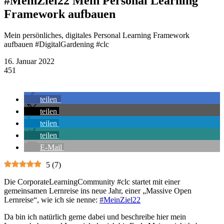
#MeinZiel22 Mein Personal Learning
Framework aufbauen
Mein persönliches, digitales Personal Learning Framework
aufbauen #DigitalGardening #clc
16. Januar 2022
451
teilen
teilen
teilen
teilen
E-Mail
5
(
7
)
Die CorporateLearningCommunity #clc startet mit einer
gemeinsamen Lernreise ins neue Jahr, einer „Massive Open
Lernreise“, wie ich sie nenne:
#MeinZiel22
Da bin ich natürlich gerne dabei und beschreibe hier mein