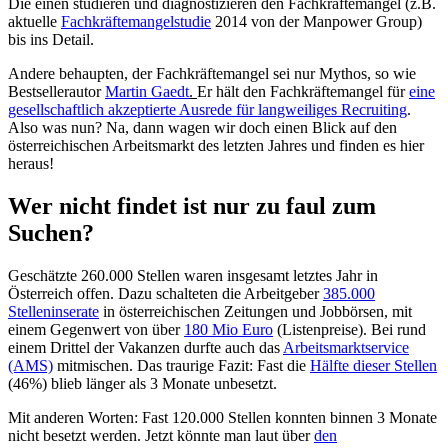
Die einen studieren und diagnostizieren den Fachkräftemangel (z.B.
aktuelle
Fachkräftemangelstudie
2014 von der Manpower Group)
bis ins Detail.
Andere behaupten, der Fachkräftemangel sei nur Mythos, so wie
Bestsellerautor
Martin Gaedt
.
Er hält den Fachkräftemangel für
eine
gesellschaftlich akzeptierte Ausrede für langweiliges Recruiting
.
Also was nun? Na, dann wagen wir doch einen Blick auf den
österreichischen Arbeitsmarkt des letzten Jahres und finden es hier
heraus!
Wer nicht findet ist nur zu faul zum
Suchen?
Geschätzte 260.000 Stellen waren insgesamt letztes Jahr in
Österreich offen. Dazu schalteten die Arbeitgeber
385.000
Stelleninserate
in österreichischen Zeitungen und Jobbörsen, mit
einem Gegenwert von über
180 Mio Euro
(Listenpreise). Bei rund
einem Drittel der Vakanzen durfte auch das
Arbeitsmarktservice
(AMS)
mitmischen. Das traurige Fazit: Fast die
Hälfte dieser Stellen
(46%) blieb länger als 3 Monate unbesetzt.
Mit anderen Worten: Fast 120.000 Stellen konnten binnen 3 Monate
nicht besetzt werden. Jetzt könnte man laut über
den