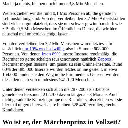
Macht ja nichts, bleiben noch immer 3,8 Mio Menschen.
Weiters ziehen wir die rund 0,1 Mio Personen ab, die gerade in
Lehrausbildung sind. Von den verbleibenden 3,7 Mio Arbeitskräften
sind viele so gut platziert, dass sie nur schwer gewinnbar sind: wie
z.B. die 0,5 Mio Menschen im Öffentlichen Dienst, die wir hier
pauschal mal unberücksichtigt lassen.
Von den verbleibenden 3,2 Mio Menschen waren letztes Jahr
tatsächlich
nur 19% wechselwillig
, also in Summe 608.000
Personen. Von denen
lesen 89%
unsere Inserate regelmäßig, die
Recruiter so gerne schalten (ausgenommen natürlich
Zappos
).
Recruiter mögen Inserate, um genau zu sein Online-Inserate. Rund
60% der 385.000 Inserate wurden letztes online gestellt, in etwa
154.000 fanden sie den Weg in die Printmedien. Gelesen wurden
diese demnach von mindestens 541.120 Menschen.
Unter denen verstecken sich auch die 287.200 als arbeitslos
gemeldeten Personen, 212.700 davon länger als 3 Monate. Auch
nicht gerade die Kernzielgruppe des Recruiters, also ziehen wir sie
hier mal ungerechterweise ab: bleiben 328.420 recruitergerechte
Kandidaten.
Wo ist er, der Märchenprinz in Vollzeit?