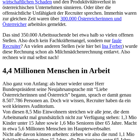
wirtschaftlichen Schaden
und den Produktivitätsverlust in
österreichischen Unternehmen sinnieren. Oder über die
offensichtliche Unfähigkeit der Recruiter sprechen. Immerhin waren
zur gleichen Zeit waren über
300.000 Österreicherinnen und
Österreicher
arbeitslos gemeldet.
Das sind 350.000 Arbeitssuchende bei etwa halb so vielen offenen
Stellen. Also doch kein Fachkräftemangel, sondern nur
faule
Recruiter
? An vielen anderen Stellen (wie hier bei
Ina Ferber
) wurde
diese Rechnung schon als Milchmädchenrechnung entlarvt. Also
rechnen wir mal selbst nach!
4,4 Millionen Menschen in Arbeit
Also ganz von Anfang: als heuer wieder unser Herr
Bundespräsident seine Neujahrsansprache mit “Liebe
Österreicherinnen und Österreich” begann, sprach er damit genau
8.507.786 Personen an. Doch wir wissen, Recruiter haben da ein
weit kleineres Auditorium.
Von diesen 8,5 Mio Einwohnern streichen wir alle jene, die dem
Arbeitsmarkt mal grundsätzlich nicht zur Verfügung stehen: 1,3 Mio
Kinder unter 15 Jahre sowie 1,6 Mio Senioren über 65 Jahre. Macht
in etwa 5,6 Millionen Menschen im Haupterwerbsalter.
Nicht alle davon können arbeiten: ziehen wir also die rund 1,1 Mio
Schüler/Studenten über 15 Jahre, alle Pensionisten unter 65 Jahre