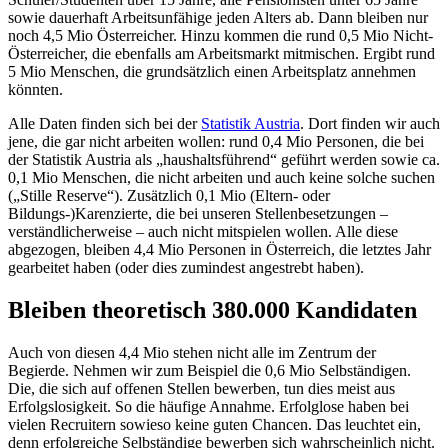
sowie dauerhaft Arbeitsunfähige jeden Alters ab. Dann bleiben nur
noch 4,5 Mio Österreicher. Hinzu kommen die rund 0,5 Mio Nicht-
Österreicher, die ebenfalls am Arbeitsmarkt mitmischen. Ergibt rund
5 Mio Menschen, die grundsätzlich einen Arbeitsplatz annehmen
könnten.
Alle Daten finden sich bei der
Statistik Austria
. Dort finden wir auch
jene, die gar nicht arbeiten wollen: rund 0,4 Mio Personen, die bei
der Statistik Austria als „haushaltsführend“ geführt werden sowie ca.
0,1 Mio Menschen, die nicht arbeiten und auch keine solche suchen
(„Stille Reserve“). Zusätzlich 0,1 Mio (Eltern- oder
Bildungs-)Karenzierte, die bei unseren Stellenbesetzungen –
verständlicherweise – auch nicht mitspielen wollen. Alle diese
abgezogen, bleiben 4,4 Mio Personen in Österreich, die letztes Jahr
gearbeitet haben (oder dies zumindest angestrebt haben).
Bleiben theoretisch 380.000 Kandidaten
Auch von diesen 4,4 Mio stehen nicht alle im Zentrum der
Begierde. Nehmen wir zum Beispiel die 0,6 Mio Selbständigen.
Die, die sich auf offenen Stellen bewerben, tun dies meist aus
Erfolgslosigkeit. So die häufige Annahme. Erfolglose haben bei
vielen Recruitern sowieso keine guten Chancen. Das leuchtet ein,
denn erfolgreiche Selbständige bewerben sich wahrscheinlich nicht.