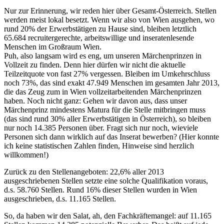
Nur zur Erinnerung, wir reden hier über Gesamt-Österreich. Stellen
werden meist lokal besetzt. Wenn wir also von Wien ausgehen, wo
rund 20% der Erwerbstätigen zu Hause sind, bleiben letztlich
65.684 recruitergerechte, arbeitswillige und inseratenlesende
Menschen im Großraum Wien.
Puh, also langsam wird es eng, um unseren Märchenprinzen in
Vollzeit zu finden. Denn hier dürfen wir nicht die aktuelle
Teilzeitquote von fast 27% vergessen. Bleiben im Umkehrschluss
noch 73%, das sind exakt 47.949 Menschen im gesamten Jahr 2013,
die das Zeug zum in Wien vollzeitarbeitenden Märchenprinzen
haben. Noch nicht ganz: Gehen wir davon aus, dass unser
Märchenprinz mindestens Matura für die Stelle mitbringen muss
(das sind rund 30% aller Erwerbstätigen in Österreich), so bleiben
nur noch 14.385 Personen über. Fragt sich nur noch, wieviele
Personen sich dann wirklich auf das Inserat bewerben? (Hier konnte
ich keine statistischen Zahlen finden, Hinweise sind herzlich
willkommen!)
Zurück zu den Stellenangeboten: 22,6% aller 2013
ausgeschriebenen Stellen setzte eine solche Qualifikation voraus,
d.s. 58.760 Stellen. Rund 16% dieser Stellen wurden in Wien
ausgeschrieben, d.s. 11.165 Stellen.
So, da haben wir den Salat, ah, den Fachkräftemangel: auf 11.165