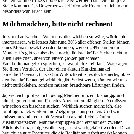
Stellen kommen 14.385 potenzielle Bewerber. Das heißt auf jede
Stelle kommen 1,3 Bewerber – da dürfen wir Recruiter nicht mehr
besonders wählerisch sein.
Milchmädchen, bitte nicht rechnen!
Jetzt mal aufwachen. Wenn das alles wirklich so wäre, würde mich
interessieren, wie letztes Jahr rund 30% aller offenen Stellen binnen
eines Monats besetzt werden konnten, weitere 24% binnen drei
Monate. Es gibt sie also doch noch, die Fachkräfte. Sicher nicht in
allen Bereichen, aber von einem großen pauschalen
Fachkräftemangel zu sprechen, ist wahrlich zu einfach. Was sagen
Sie Ihrem Vertrieb, der über einen akuten Kundenmangel
lamentiert? Genau, tu was! In Wirklichkeit ist es doch einerlei, ob es
den Fachkräftemangel wirklich gibt. Selbst wenn, können wir uns
nicht zurücklehen, sondern müssen brauchbare Lösungen finden.
Ja, vielleicht gibt es nicht genug Märchenprinzen, blauäugig und
blond, gut gebaut und für jedes Angebot empfänglich. Da müssen
wir schon ein bisschen suchen. Wirklich suchen meine ich, also
rumfragen, netzwerken und Zielgruppen ansprechen. Und wir
müssen uns mit mehr mit Menschen als mit Lebensläufen
auseinandersetzen. Manche entpuppen sich erst auf den zweiten
Blick als Prinz, einige wollen sogar erst wachgeküsst werden. Dazu
braucht es gute Recruiter, die die Realität am Arbeitsmarkt kennen