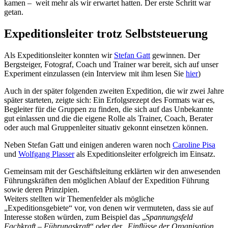
kamen – weit mehr als wir erwartet hatten. Der erste Schritt war
getan.
Expeditionsleiter trotz Selbststeuerung
Als Expeditionsleiter konnten wir
Stefan Gatt
gewinnen. Der
Bergsteiger, Fotograf, Coach und Trainer war bereit, sich auf unser
Experiment einzulassen (ein Interview mit ihm lesen Sie
hier
)
Auch in der später folgenden zweiten Expedition, die wir zwei Jahre
später starteten, zeigte sich: Ein Erfolgsrezept des Formats war es,
Begleiter für die Gruppen zu finden, die sich auf das Unbekannte
gut einlassen und die die eigene Rolle als Trainer, Coach, Berater
oder auch mal Gruppenleiter situativ gekonnt einsetzen können.
Neben Stefan Gatt und einigen anderen waren noch
Caroline Pisa
und
Wolfgang Plasser
als Expeditionsleiter erfolgreich im Einsatz.
Gemeinsam mit der Geschäftsleitung erklärten wir den anwesenden
Führungskräften den möglichen Ablauf der Expedition Führung
sowie deren Prinzipien.
Weiters stellten wir Themenfelder als mögliche
„Expeditionsgebiete“ vor, von denen wir vermuteten, dass sie auf
Interesse stoßen würden, zum Beispiel das „
Spannungsfeld
Fachkraft – Führungskraft
“ oder der „
Einflüsse der Organisation