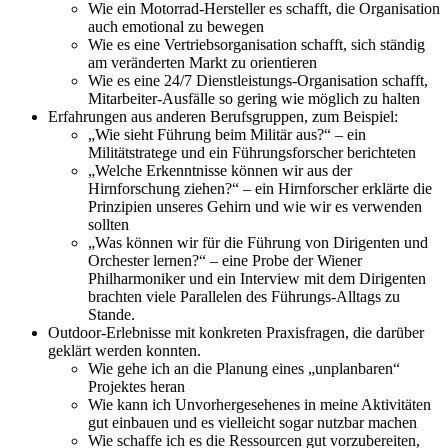
Wie ein Motorrad-Hersteller es schafft, die Organisation
auch emotional zu bewegen
Wie es eine Vertriebsorganisation schafft, sich ständig
am veränderten Markt zu orientieren
Wie es eine 24/7 Dienstleistungs-Organisation schafft,
Mitarbeiter-Ausfälle so gering wie möglich zu halten
Erfahrungen aus anderen Berufsgruppen, zum Beispiel:
„Wie sieht Führung beim Militär aus?“ – ein
Militätstratege und ein Führungsforscher berichteten
„Welche Erkenntnisse können wir aus der
Hirnforschung ziehen?“ – ein Hirnforscher erklärte die
Prinzipien unseres Gehirn und wie wir es verwenden
sollten
„Was können wir für die Führung von Dirigenten und
Orchester lernen?“ – eine Probe der Wiener
Philharmoniker und ein Interview mit dem Dirigenten
brachten viele Parallelen des Führungs-Alltags zu
Stande.
Outdoor-Erlebnisse mit konkreten Praxisfragen, die darüber
geklärt werden konnten.
Wie gehe ich an die Planung eines „unplanbaren“
Projektes heran
Wie kann ich Unvorhergesehenes in meine Aktivitäten
gut einbauen und es vielleicht sogar nutzbar machen
Wie schaffe ich es die Ressourcen gut vorzubereiten,