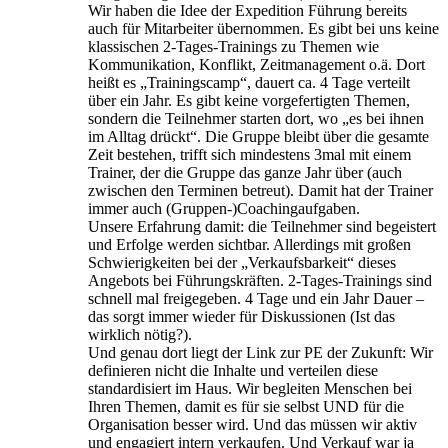
Wir haben die Idee der Expedition Führung bereits
auch für Mitarbeiter übernommen. Es gibt bei uns keine
klassischen 2-Tages-Trainings zu Themen wie
Kommunikation, Konflikt, Zeitmanagement o.ä. Dort
heißt es „Trainingscamp“, dauert ca. 4 Tage verteilt
über ein Jahr. Es gibt keine vorgefertigten Themen,
sondern die Teilnehmer starten dort, wo „es bei ihnen
im Alltag drückt“. Die Gruppe bleibt über die gesamte
Zeit bestehen, trifft sich mindestens 3mal mit einem
Trainer, der die Gruppe das ganze Jahr über (auch
zwischen den Terminen betreut). Damit hat der Trainer
immer auch (Gruppen-)Coachingaufgaben.
Unsere Erfahrung damit: die Teilnehmer sind begeistert
und Erfolge werden sichtbar. Allerdings mit großen
Schwierigkeiten bei der „Verkaufsbarkeit“ dieses
Angebots bei Führungskräften. 2-Tages-Trainings sind
schnell mal freigegeben. 4 Tage und ein Jahr Dauer –
das sorgt immer wieder für Diskussionen (Ist das
wirklich nötig?).
Und genau dort liegt der Link zur PE der Zukunft: Wir
definieren nicht die Inhalte und verteilen diese
standardisiert im Haus. Wir begleiten Menschen bei
Ihren Themen, damit es für sie selbst UND für die
Organisation besser wird. Und das müssen wir aktiv
und engagiert intern verkaufen. Und Verkauf war ja