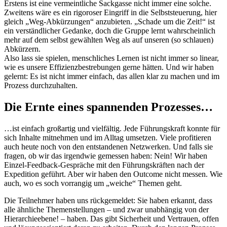
Erstens ist eine vermeintliche Sackgasse nicht immer eine solche.
Zweitens wäre es ein rigoroser Eingriff in die Selbststeuerung, hier
gleich „Weg-Abkürzungen“ anzubieten. „Schade um die Zeit!“ ist
ein verständlicher Gedanke, doch die Gruppe lernt wahrscheinlich
mehr auf dem selbst gewählten Weg als auf unseren (so schlauen)
Abkürzern.
Also lass sie spielen, menschliches Lernen ist nicht immer so linear,
wie es unsere Effizienzbestrebungen gerne hätten. Und wir haben
gelernt: Es ist nicht immer einfach, das allen klar zu machen und im
Prozess durchzuhalten.
Die Ernte eines spannenden Prozesses…
…ist einfach großartig und vielfältig. Jede Führungskraft konnte für
sich Inhalte mitnehmen und im Alltag umsetzen. Viele profitieren
auch heute noch von den entstandenen Netzwerken. Und falls sie
fragen, ob wir das irgendwie gemessen haben: Nein! Wir haben
Einzel-Feedback-Gespräche mit den Führungskräften nach der
Expedition geführt. Aber wir haben den Outcome nicht messen. Wie
auch, wo es soch vorrangig um „weiche“ Themen geht.
Die Teilnehmer haben uns rückgemeldet: Sie haben erkannt, dass
alle ähnliche Themenstellungen – und zwar unabhängig von der
Hierarchieebene! – haben. Das gibt Sicherheit und Vertrauen, offen