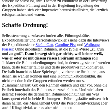
schicke sie selbst los, ihre Themen zu erkunden! In der Umsetzung
der Expedition Führung und in der Begleitung Begleitung der
Gruppen haben sich vier Imperative herauskristallisiert, die letztlich
erfolgsentscheidend waren.
Schaffe Ordnung!
Selbststeuerung zuzulassen fordert alle, Führungskräfte,
Expeditionsleiter und Personalentwickler. (siehe dazu die Interviews
der Expeditionsleiter
Stefan Gatt
,
Caroline Pisa
und
Wolfgang
Plasser
) Ohne geordneten Rahmen, ist die (Spiel)Wiese „zu grün
und zu groß“.
Dann bewegt sich gar nichts, weil keiner weiß,
was er oder sie mit diesem riesen Freiraum anfangen soll
.
Je klarer die Rahmenbedingungen sind, in denen „gesteuert“ werden
kann, desto leichter fällt es und desto produktiver funktioniert es.
Deshalb braucht es klare Spielregeln, vorbereitete Strukturen, aus
denen sie wählen können und eine Kommunikationstruktur, die
nicht erst durch die Gruppen erfunden werden muss.
Zusammengefasst: Gib den Rahmen einfach und klar vor, ohne die
Freiheit innerhalb des Rahmens einzuschränken. Und wir haben
gelernt: Fordere die definierten Rahmenbedingungen am Weg
konsequent ein! In beide Richtungen – Führungskräfte müssen sich
daran halten, das Management UND die Personalentwicklung aber
auch! Klingt trivial, war es aber nicht immer.