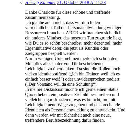
Herwig Kummer
21. Oktober 2018 At 11:23
Danke Charlotte für diese schöne und treffende
Zusammenfassung.
Ich glaube auch nicht, dass wir durch den
vermeintlichen Tod der Personalentwicklung weniger
Ressourcen brauchen. ABER wir brauchen sicherlich
ein anderes Mindset, das unserem Tun zugrunde liegt,
wie Du es so schön beschreibst: mehr dezentral, mehr
Eigeninitiative derer, die jetzt als Kunden oder
Zielgruppen bespielt werden.
Nur in wenigen Unternehmen merke ich schon den
Mut, dies alles in der von Dir beschriebenen
Leichtigkeit zu überdenken. Da sind die Rollen noch
viel zu identitätsstiftend („Ich bin Trainer, weil ich es
einfach besser weiß“) oder unwidersprochen tradiert
(„Der Vorstand will da eine Schulung“).
In meiner Diskussion möchte ich gerne einen Status
Quo erheben, ein positives Zielbild beschreiben und
vielleicht sogar skizzieren, was es braucht, um mit
Leichtigkeit neue Wege zu gehen und entsprechende
Identitäten als Personalentwicklung zu entwickeln. Und
dann werden wir mit Sicherheit auch eine neue,
treffendere Berufsbezeichnung dafür finden.