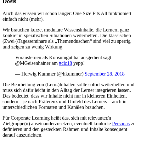
Dosis
Auch das wissen wir schon länger: One Size Fits All funktioniert
einfach nicht (mehr).
Wir brauchen kurze, modulare Wissensinhalte, die Lernern ganz
konkret in spezifischen Situationen weiterhelfen. Die klassischen
(Zwei-)Tagesseminare als „Themenduschen“ sind viel zu sperrig
und zeigen zu wenig Wirkung.
Vorauslernen als Konsumgut hat ausgedient sagt
@MGeisenhainer am
#clc18
yepp!
— Herwig Kummer (@hkummer)
September 28, 2018
Die Bearbeitung von (Lern-)Inhalten sollte sofort weiterhelfen und
muss sich dafür leicht in den Alltag der Lerner integrieren lassen.
Das bedeutet, dass wir Inhalte nicht nur in kleineren Einheiten,
sondern – je nach Präferenz und Umfeld des Lerners – auch in
unterschiedlichen Formaten und Kanälen brauchen.
Für Corporate Learning heißt das, sich mit relevanter/n
Zielgruppe(n) auseinanderzusetzen, eventuell konkrete
Personas
zu
definieren und den gesteckten Rahmen und Inhalte konsequent
darauf auszurichten.