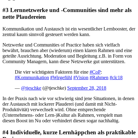
#3 Lernnetzwerke und -Communities sind mehr als
nette Plaudereien
Kommunikation und Austausch ist ein wesentlicher Lernbooster, der
zentral kaum sinnvoll gesteuert werden kann.
Netzwerke und Communities of Practice haben sich vielfach
bewährt, brauchen aber (wiederum) einen klaren Rahmen und eine
geteilte Ausrichtung. Moderation und Begleitung z.B. in Form von
Community Managern, kann diese Netzwerke gut unterstützen.
Die vier wichtigsten Faktoren für eine
#CoP
:
#Kommunikation
#Wirgefühl
#Vision
#Rahmen
#clc18
—
@tjeschke
(@tjeschke)
September 28, 2018
In der Praxis nach wie vor schwierig sind jene Situationen, in denen
der Austausch mit lockerer Plauderei (und damit mit Nicht-
Produktivität) verwechselt wird. Ohne entsprechende
(Unternehmens- oder Lern-)Kultur als Rahmen, verspielt man
diesen Boost im Nu oder verhindert diesen sogar nachhaltig.
#4 Individuelle, kurze Lernhäppchen als praktikable