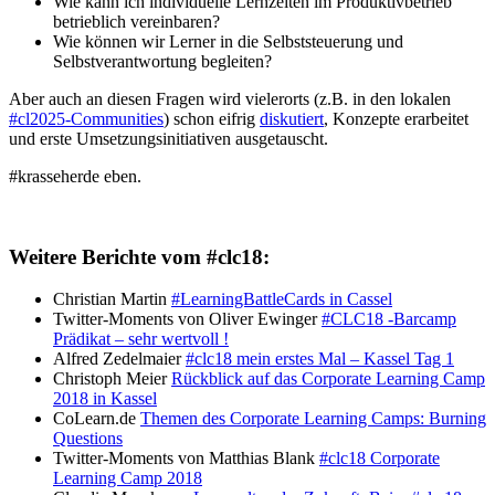
Wie kann ich individuelle Lernzeiten im Produktivbetrieb
betrieblich vereinbaren?
Wie können wir Lerner in die Selbststeuerung und
Selbstverantwortung begleiten?
Aber auch an diesen Fragen wird vielerorts (z.B. in den lokalen
#cl2025-Communities
) schon eifrig
diskutiert
, Konzepte erarbeitet
und erste Umsetzungsinitiativen ausgetauscht.
#krasseherde eben.
Weitere Berichte vom #clc18:
Christian Martin
#LearningBattleCards in Cassel
Twitter-Moments von Oliver Ewinger
#CLC18 -Barcamp
Prädikat – sehr wertvoll !
Alfred Zedelmaier
#clc18 mein erstes Mal – Kassel Tag 1
Christoph Meier
Rückblick auf das Corporate Learning Camp
2018 in Kassel
CoLearn.de
Themen des Corporate Learning Camps: Burning
Questions
Twitter-Moments von Matthias Blank
#clc18 Corporate
Learning Camp 2018