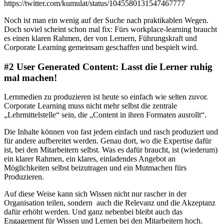
https://twitter.com/kumulat/status/1045580131547467777
Noch ist man ein wenig auf der Suche nach praktikablen Wegen.
Doch soviel scheint schon mal fix: Fürs workplace-learning braucht
es einen klaren Rahmen, der von Lernern, Führungskraft und
Corporate Learning gemeinsam geschaffen und bespielt wird.
#2 User Generated Content: Lasst die Lerner ruhig
mal machen!
Lernmedien zu produzieren ist heute so einfach wie selten zuvor.
Corporate Learning muss nicht mehr selbst die zentrale
„Lehrmittelstelle“ sein, die „Content in ihren Formaten ausrollt“.
Die Inhalte können von fast jedem einfach und rasch produziert und
für andere aufbereitet werden. Genau dort, wo die Expertise dafür
ist, bei den Mitarbeitern selbst. Was es dafür braucht, ist (wiederum)
ein klarer Rahmen, ein klares, einladendes Angebot an
Möglichkeiten selbst beizutragen und ein Mutmachen fürs
Produzieren.
Auf diese Weise kann sich Wissen nicht nur rascher in der
Organisation teilen, sondern auch die Relevanz und die Akzeptanz
dafür erhöht werden. Und ganz nebenbei bleibt auch das
Engagement für Wissen und Lernen bei den Mitarbeitern hoch.