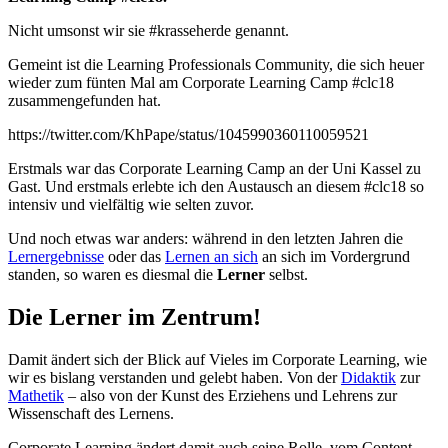
Nicht umsonst wir sie #krasseherde genannt.
Gemeint ist die Learning Professionals Community, die sich heuer
wieder zum fünten Mal am Corporate Learning Camp #clc18
zusammengefunden hat.
https://twitter.com/KhPape/status/1045990360110059521
Erstmals war das Corporate Learning Camp an der Uni Kassel zu
Gast. Und erstmals erlebte ich den Austausch an diesem #clc18 so
intensiv und vielfältig wie selten zuvor.
Und noch etwas war anders: während in den letzten Jahren die
Lernergebnisse
oder das
Lernen an sich
an sich im Vordergrund
standen, so waren es diesmal die
Lerner
selbst.
Die Lerner im Zentrum!
Damit ändert sich der Blick auf Vieles im Corporate Learning, wie
wir es bislang verstanden und gelebt haben. Von der
Didaktik
zur
Mathetik
– also von der Kunst des Erziehens und Lehrens zur
Wissenschaft des Lernens.
Corporate Learning ändert damit auch seine Rolle, vom Content-