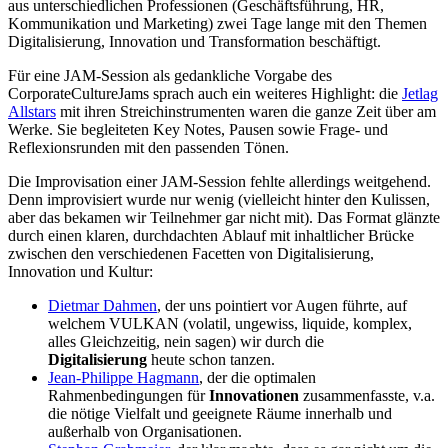
aus unterschiedlichen Professionen (Geschäftsführung, HR,
Kommunikation und Marketing) zwei Tage lange mit den Themen
Digitalisierung, Innovation und Transformation beschäftigt.
Für eine JAM-Session als gedankliche Vorgabe des
CorporateCultureJams sprach auch ein weiteres Highlight: die
Jetlag
Allstars
mit ihren Streichinstrumenten waren die ganze Zeit über am
Werke. Sie begleiteten Key Notes, Pausen sowie Frage- und
Reflexionsrunden mit den passenden Tönen.
Die Improvisation einer JAM-Session fehlte allerdings weitgehend.
Denn improvisiert wurde nur wenig (vielleicht hinter den Kulissen,
aber das bekamen wir Teilnehmer gar nicht mit). Das Format glänzte
durch einen klaren, durchdachten Ablauf mit inhaltlicher Brücke
zwischen den verschiedenen Facetten von Digitalisierung,
Innovation und Kultur:
Dietmar Dahmen
, der uns pointiert vor Augen führte, auf
welchem VULKAN (volatil, ungewiss, liquide, komplex,
alles Gleichzeitig, nein sagen) wir durch die
Digitalisierung
heute schon tanzen.
Jean-Philippe Hagmann
, der die optimalen
Rahmenbedingungen für
Innovationen
zusammenfasste, v.a.
die nötige Vielfalt und geeignete Räume innerhalb und
außerhalb von Organisationen.