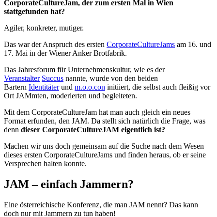
CorporateCultureJam, der zum ersten Mal in Wien
stattgefunden hat?
Agiler, konkreter, mutiger.
Das war der Anspruch des ersten
CorporateCultureJams
am 16. und
17. Mai in der Wiener Anker Brotfabrik.
Das Jahresforum für Unternehmenskultur, wie es der
Veranstalter
Succus
nannte, wurde von den beiden
Bartern
Identitäter
und
m.o.o.con
initiiert, die selbst auch fleißig vor
Ort JAMmten, moderierten und begleiteten.
Mit dem CorporateCultureJam hat man auch gleich ein neues
Format erfunden, den JAM. Da stellt sich natürlich die Frage, was
denn
dieser CorporateCultureJAM eigentlich ist?
Machen wir uns doch gemeinsam auf die Suche nach dem Wesen
dieses ersten CorporateCultureJams und finden heraus, ob er seine
Versprechen halten konnte.
JAM – einfach Jammern?
Eine österreichische Konferenz, die man JAM nennt? Das kann
doch nur mit Jammern zu tun haben!