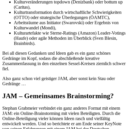
Kulturveränderungen topdown (Denizbank) oder bottum up
(Caritas),
Kulturtransformation durch wirtschaftliche Schwierigkeiten
(OTTO) oder strategische Überlegungen (ÖAMTC),
Arbeitsräume aus Initiator (Swarovski) oder Ergebnis von
Kulturwandel (Mondi),
Kulturartefakte wie Sterne-Ratings (Amazon) Leader-Votings
(Haufe) oder agile Methoden im Überblick (Sven Blesin,
Brainbirds).
Bei all diesen Gedanken und Ideen gab es ein ganz schönes
Gedränge im Kopf, sodass die abschließende kreative
Zusammenfassung in den einzelnen Sessel-Kreisen ziemlich schwer
fiel.
Also ganz schon viel geistiger JAM, aber sonst kein Stau oder
Gedränge …
JAM – Gemeinsames Brainstorming?
Stephan Grabmeier verbindet ein ganz anderes Format mit einem
JAM: ein Online-Brainstorming mit vielen Beteiligten. Durch die
Online-Beteiligung vieler können Ideen rasch und vielfältig
entwickelt werden. Und so berichtete er am Ende seiner KeyNote
von seinen Erfahrungen mit einem JAM bei der Deutschen