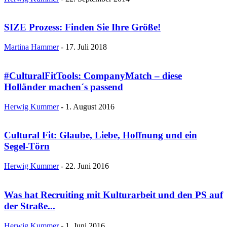
SIZE Prozess: Finden Sie Ihre Größe!
Martina Hammer
-
17. Juli 2018
#CulturalFitTools: CompanyMatch – diese
Holländer machen´s passend
Herwig Kummer
-
1. August 2016
Cultural Fit: Glaube, Liebe, Hoffnung und ein
Segel-Törn
Herwig Kummer
-
22. Juni 2016
Was hat Recruiting mit Kulturarbeit und den PS auf
der Straße...
Herwig Kummer
-
1. Juni 2016